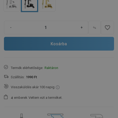
favorite_border
-
+
Kosárba
Termék elérhetősége:
Raktáron
Szállítás:
1990 Ft
Visszaküldés akár 100 napig
emberek
Vettem ezt a terméket.
4