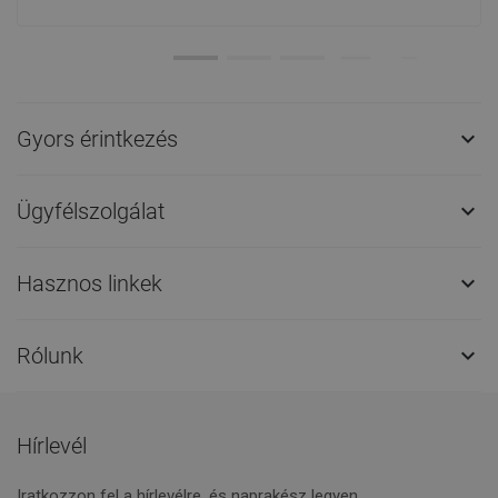
Gyors érintkezés

Ügyfélszolgálat

Hasznos linkek

Rólunk

Hírlevél
Iratkozzon fel a hírlevélre, és naprakész legyen.