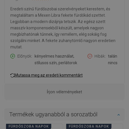
Eredeti színű fürdőszobai szerelvényeket kerestem, és
megtaláltam a Mexen Libra fekete fürdőkád szettet.
Legjobban a modern dizájnja tetszik. Az egész szett
masszív komponensekből készült, amelyek nagyon
megbízhatónak tűnnek, így remélem, elég sokáig fog
szolgálni minket. A fekete zuhanytömlő nagyon eredetien
mutat.
Előnyök
kényelmes használat,
Hibák
talán
stílusos szín, perlátorok
nincs
Mutassa meg az eredeti kommentárt
Írjon véleményeket
Termékek ugyanabból a sorozatból
FÜRDŐSZOBA NAPOK
FÜRDŐSZOBA NAPOK