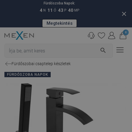
Fürdőszoba Napok:
4
11
43
39
N
Ó
P
MP
close
Megtekintés
0
search
Fürdőszobai csaptelep készletek
FÜRDŐSZOBA NAPOK