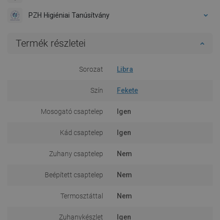
PZH Higiéniai Tanúsítvány
Termék részletei
Sorozat
Libra
Szín
Fekete
Mosogató csaptelep
Igen
Kád csaptelep
Igen
Zuhany csaptelep
Nem
Beépített csaptelep
Nem
Termosztáttal
Nem
Zuhanykészlet
Igen