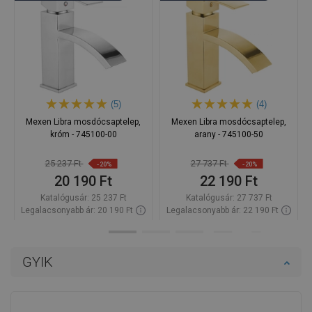
(5)
(4)
Mexen Libra mosdócsaptelep,
Mexen Libra mosdócsaptelep,
króm - 745100-00
arany - 745100-50
25 237 Ft
27 737 Ft
-20%
-20%
20 190 Ft
22 190 Ft
Katalógusár:
25 237 Ft
Katalógusár:
27 737 Ft
Legalacsonyabb ár: 20 190 Ft
Legalacsonyabb ár: 22 190 Ft
Termék elérhetősége:
Raktáron
Termék elérhetősége:
Raktáron
Kosárba
Kosárba
GYIK
Hasonlítsa
Hasonlítsa
favorite_border
Kedvenc
favorite_border
Kedvenc
össze
össze