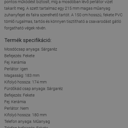
pontos működést biztosít, míg a mosdóban lévő perlátor vizet
takarít meg. A szett tartalmaz egy 215 mm magas műanyag
zuhanyfejet és falra szerelhető tartót. A 150 cm hosszú, fekete PVC
tömlő rugalmas, tartós és könnyen tisztítható a csavarodást gátló
forgatható végek révén.
Termék specifikáció:
Mosdócsap anyaga: Sárgaréz
Befejezés: Fekete
Fej: Kerámia
Perlátor: Igen
Magasság: 183 mm
Kifolyó hossza: 174 mm
Fürdőkád csap anyaga: Sárgaréz
Befejezés: Fekete
Fej: Kerámia
Perlátor: Nem
Kifolyó hossza: 180 mm
Telefon anyaga: Műanyag
Telefon befejezés: Fekete