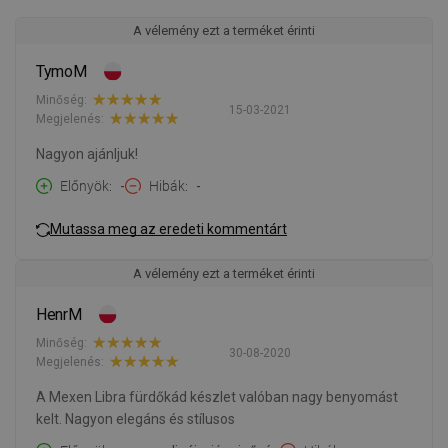
A vélemény ezt a terméket érinti
TymoM
Minőség:
15-03-2021
Megjelenés:
Nagyon ajánljuk!
Előnyök
-
Hibák
-
Mutassa meg az eredeti kommentárt
A vélemény ezt a terméket érinti
HenrM
Minőség:
30-08-2020
Megjelenés:
A Mexen Libra fürdőkád készlet valóban nagy benyomást
kelt. Nagyon elegáns és stílusos