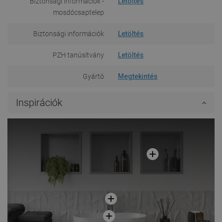
Biztonsági információk -
Letöltés
mosdócsaptelep
Biztonsági információk
Letöltés
PZH tanúsítvány
Letöltés
Gyártó
Megtekintés
Inspirációk