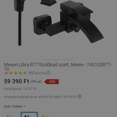
Mexen Libra R77 fürdőkád szett, fekete - 745103R77-
70
(0)
(4)
Kérdés
59 390 Ft
20%
(ÁFÁ-val)
Katalógusár:
74 237 Ft
A legalacsonyabb ár az elmúlt 30 naptól: 59 390 Ft
Szín
- Fekete