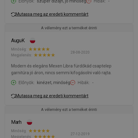
Előnyök
szuper dizájn, jó minőség
Hibák
-
Mutassa meg az eredeti kommentárt
A vélemény ezt a terméket érinti
AuguK
Minőség:
28-08-2020
Megjelenés:
Modern és elegáns Mexen Libra fürdőkád csaptelep
garnitúra jó áron, nincs semmi kifogásolni való rajta.
Előnyök
kinézet, minőség
Hibák
-
Mutassa meg az eredeti kommentárt
A vélemény ezt a terméket érinti
Marh
Minőség:
27-12-2019
Megjelenés: