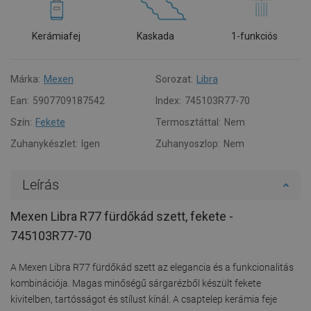
Kerámiafej
Kaskada
1-funkciós
Márka:
Mexen
Sorozat:
Libra
Ean:
5907709187542
Index:
745103R77-70
Szín:
Fekete
Termosztáttal:
Nem
Zuhanykészlet:
Igen
Zuhanyoszlop:
Nem
Leírás
Mexen Libra R77 fürdőkád szett, fekete -
745103R77-70
A Mexen Libra R77 fürdőkád szett az elegancia és a funkcionalitás
kombinációja. Magas minőségű sárgarézből készült fekete
kivitelben, tartósságot és stílust kínál. A csaptelep kerámia feje