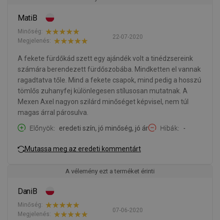
MatiB
Minőség:
22-07-2020
Megjelenés:
A fekete fürdőkád szett egy ajándék volt a tinédzsereink
számára berendezett fürdőszobába. Mindketten el vannak
ragadtatva tőle. Mind a fekete csapok, mind pedig a hosszú
tömlős zuhanyfej különlegesen stílusosan mutatnak. A
Mexen Axel nagyon szilárd minőséget képvisel, nem túl
magas árral párosulva.
Előnyök
eredeti szín, jó minőség, jó ár
Hibák
-
Mutassa meg az eredeti kommentárt
A vélemény ezt a terméket érinti
DaniB
Minőség:
07-06-2020
Megjelenés: