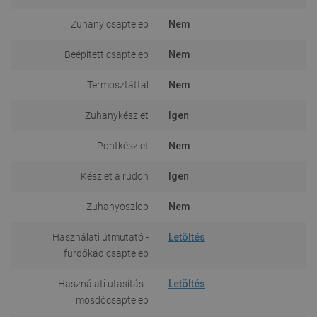
Zuhany csaptelep
Nem
Beépített csaptelep
Nem
Termosztáttal
Nem
Zuhanykészlet
Igen
Pontkészlet
Nem
Készlet a rúdon
Igen
Zuhanyoszlop
Nem
Használati útmutató -
Letöltés
fürdőkád csaptelep
Használati utasítás -
Letöltés
mosdócsaptelep