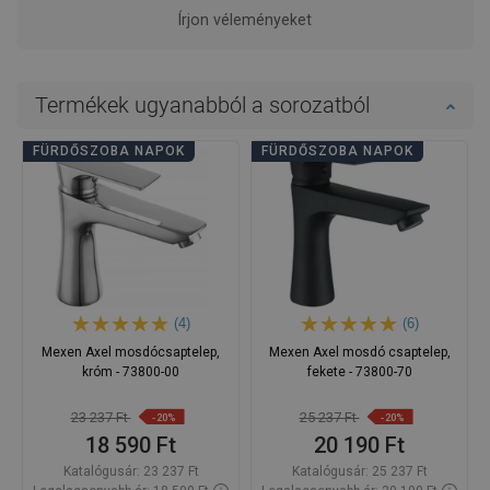
Írjon véleményeket
Termékek ugyanabból a sorozatból
FÜRDŐSZOBA NAPOK
FÜRDŐSZOBA NAPOK
(4)
(6)
Mexen Axel mosdócsaptelep,
Mexen Axel mosdó csaptelep,
króm - 73800-00
fekete - 73800-70
23 237 Ft
25 237 Ft
-20%
-20%
18 590 Ft
20 190 Ft
Katalógusár:
23 237 Ft
Katalógusár:
25 237 Ft