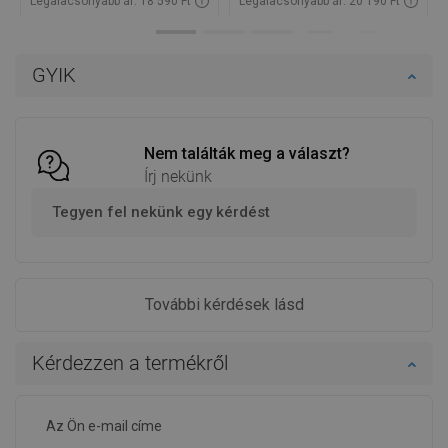
Legalacsonyabb ár: 18 590 Ft
Legalacsonyabb ár: 20 190 Ft
Termék elérhetősége:
Raktáron
Termék elérhetősége:
Raktáron
Kosárba
Kosárba
GYIK
Hasonlítsa
Hasonlítsa
favorite_border
Kedvenc
favorite_border
Kedvenc
össze
össze
Nem találták meg a választ?
Írj nekünk
Tegyen fel nekünk egy kérdést
További kérdések lásd
Kérdezzen a termékről