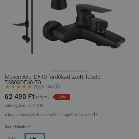
Mexen Axel DF40 fürdőkád szett, fekete -
73803DF40-70
(0)
(4)
Kérdés
62 490 Ft
20%
(ÁFÁ-val)
Katalógusár:
78 112 Ft
A legalacsonyabb ár az elmúlt 30 naptól: 62 490 Ft
Szín
- Fekete