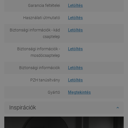
Garancia feltételei
Letöltés
Használati útmutató
Letöltés
Biztonsági információk - kád
Letöltés
csaptelep
Biztonsági információk -
Letöltés
mosdócsaptelep
Biztonsági információk
Letöltés
PZH tanúsítvány
Letöltés
Gyártó
Megtekintés
Inspirációk