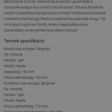
élettartamot biztosít. Kerámia fej és perlátor garantálják a
víztakarékosságot és a kiváló funkcionalitást. Stílusos felülete és
modern kialakítása kihangsúlyozza minden fürdőszoba karakterét.
A készlet tartalmaz egy fekete rozsdamentes acélrudat és egy 150
cm hosszú rugalmas tömlőt, amely megakadályozza a
csavarodást, és kényelmes használatot biztosít.
Termék specifikáció:
Mosdócsap anyaga: Sárgaréz
Fej: Kerámia
Perlátor: Igen
Felület: Fekete
Magasság: 165 mm
Kifolyó elérhetőség: 160 mm
Fürdőkád csap anyaga: Sárgaréz
Fej: Kerámia
Perlátor: Igen
Felület: Fekete
Kifolyó elérhetőség: 110 mm
Rúd anyaga: Rozsdamentes acél, ABS