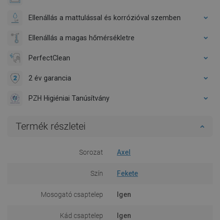
Ellenállás a mattulással és korrózióval szemben
Ellenállás a magas hőmérsékletre
PerfectClean
2 év garancia
PZH Higiéniai Tanúsítvány
Termék részletei
Sorozat
Axel
Szín
Fekete
Mosogató csaptelep
Igen
Kád csaptelep
Igen