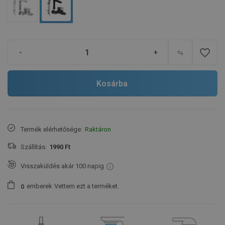
favorite_border
-
+
Kosárba
Termék elérhetősége:
Raktáron
Szállítás:
1990 Ft
Visszaküldés akár 100 napig
emberek
Vettem ezt a terméket.
0