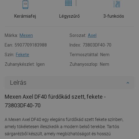
Kerámiafej
Légyszűrő
3-funkciós
Márka:
Mexen
Sorozat:
Axel
Ean:
5907709183988
Index:
73803DF40-70
Szín:
Fekete
Termosztáttal:
Nem
Zuhanykészlet:
Igen
Zuhanyoszlop:
Nem
Leírás
Mexen Axel DF40 fürdőkád szett, fekete -
73803DF40-70
A Mexen Axel DF40 egy elegáns fürdőkád szett fekete színben,
amely tökéletesen illeszkedik a modern belső terekbe. Tartós
sárgarézből készült, amely megbízhatóságot és hosszú