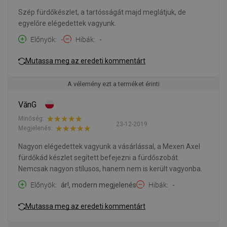
Szép fürdőkészlet, a tartósságát majd meglátjuk, de
egyelőre elégedettek vagyunk.
Előnyök
-
Hibák
-
Mutassa meg az eredeti kommentárt
A vélemény ezt a terméket érinti
VănG
Minőség:
23-12-2019
Megjelenés:
Nagyon elégedettek vagyunk a vásárlással, a Mexen Axel
fürdőkád készlet segített befejezni a fürdőszobát.
Nemcsak nagyon stílusos, hanem nem is került vagyonba.
Előnyök
ár!, modern megjelenés
Hibák
-
Mutassa meg az eredeti kommentárt