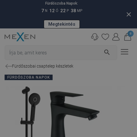
Fürdőszoba Napok:
7
12
22
37
N
Ó
P
MP
close
Megtekintés
0
search
Fürdőszobai csaptelep készletek
FÜRDŐSZOBA NAPOK