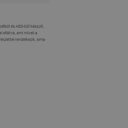
élból és ABS-ből készült,
 ellátva, ami növeli a
lülettel rendelkezik, sima