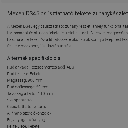
Mexen DS45 csúsztatható fekete zuhanykészle
A Mexen DS45 egy csúsztatható zuhanykészlet, amely funkcionalitást
tartósságot és stílusos fekete felületet biztosít. A készlet magassá
használati értékét. Az állítható szerelőkonzolok könnyű telepítést te
felülete megkönnyíti a tisztán tartást.
A termék specifikációja:
Rúd anyaga: Rozsdamentes acél, ABS
Rúd felülete: Fekete
Magasság: 900 mm
Rúd szélessége: 22 mm
Távolság a faltól: 110 mm
Szappantartó
Csúsztatható fej tartó
Állítható szerelőkonzolok
Fej anyaga: Műanyag
Fej felülete: Fekete