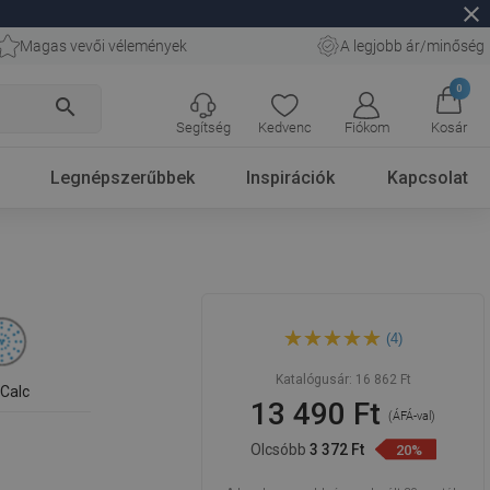
close
Magas vevői vélemények
A legjobb ár/minőség
0
search
Segítség
Kedvenc
Fiókom
Kosár
Legnépszerűbbek
Inspirációk
Kapcsolat
Mexen DS45 csúsztatható
(4)
fekete zuhanykészlet -
785454583-70
Katalógusár:
16 862 Ft
iCalc
13 490 Ft
(ÁFÁ-val)
Olcsóbb
3 372 Ft
20%