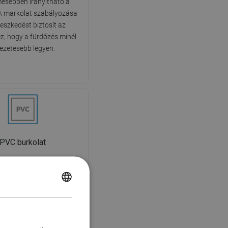
esebben irányítható a
 A markolat szabályozása
lleszkedést biztosít az
z, hogy a fürdőzés minél
vezetesebb legyen.
PVC burkolat
ycső nagyon tartós és
 PVC anyagból készült.
 magas hőmérsékletnek és a
POLISH
yomásnak, és puha, sima
CZECH
 nem karcolja a kád vagy a
hanyzó felületét.
GERMAN