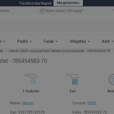
Megtekintés
Fürdőszoba Napok:
 módok
Térjen vissza 100 napig*
e
Padló
Falak
Világítás
Kert
ák
Mexen DS45 csúsztatható fekete zuhanykészlet - 785454583-70
let - 785454583-70
1-funkciós
Eső
Ant
Márka:
Mexen
Sorozat:
DS45
Ean:
5907709139978
Index:
785454583-70