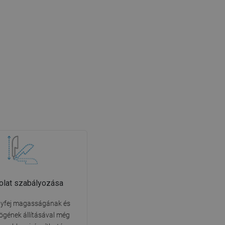
olat szabályozása
yfej magasságának és
ögének állításával még