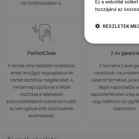
Ez a weboldal sütiket
kis fürdőszobában is.
hozzájárul az összes
RÉSZLETEK ME
PerfectClean
2 év garanci
A termék sima felülettel rendelkezik,
A termékre 2 éves g
amely lenyűgöz ragyogásával és
vonatkozik. Ha problém
kiemeli esztétikai megjelenését. A
vásárolt termékkel, javas
mindennapi ápolás és a felület
lépjen kapcsolatba v
tisztítása a keletkezett
kapcsolatfelvételi űrlap 
szennyeződésektől sokkal könnyebb,
vagy telefonon az ügyfél
és nem igényel erős tisztítószerek
számunkon.
alkalmazását.