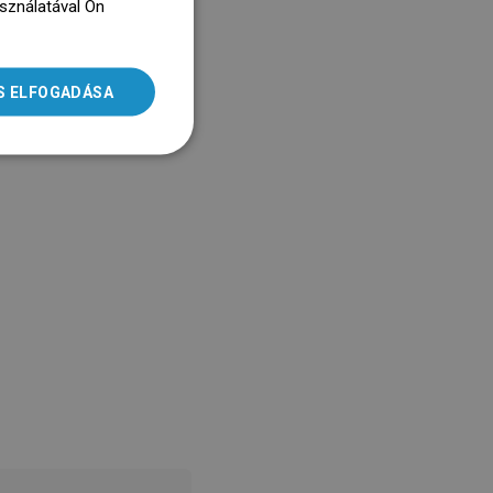
asználatával Ön
ENGLISH
dz się więcej
SLOVAK
S ELFOGADÁSA
LITHUANIAN
ROMANIAN
HUNGARIAN
FRENCH
ITALIAN
SPANISH
UKRAINIAN
BULGARIAN
ESTONIAN
DUTCH
LATVIAN