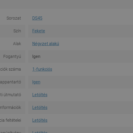
Sorozat
DS45
Szín
Fekete
Alak
Négyzet alakú
Fogantyú
Igen
ciók száma
1-funkciós
appantartó
Igen
ti útmutató
Letöltés
információk
Letöltés
a feltételei
Letöltés