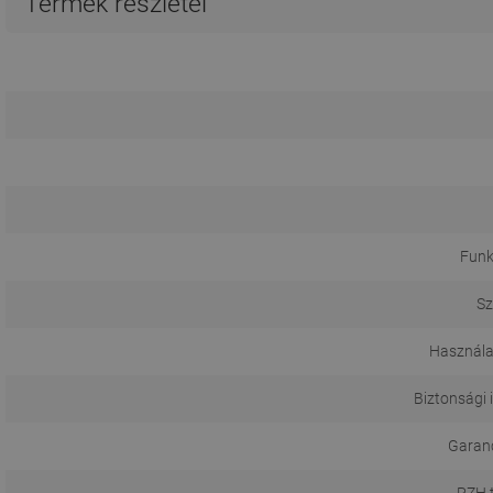
Termék részletei
Funk
Sz
Használa
Biztonsági 
Garanci