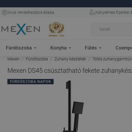
Áruk rendelkezésre állása
Kényelmes fizetési
Fürdőszoba
Konyha
Fűtés
Csemp
Mexen
Fürdőszoba
Zuhany készletek
Tolós zuhanygarnitúr
Mexen DS45 csúsztatható fekete zuhanykész
FÜRDŐSZOBA NAPOK