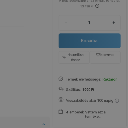
A legalacsonyabb ár az elmúlt 30 naptól:
13 490 Ft
-
+
Kosárba
favorite_border
Hasonlítsa
Kedvenc
össze
Termék elérhetősége:
Raktáron
Szállítás:
1990 Ft
Visszaküldés akár 100 napig
emberek
Vettem ezt a
4
terméket.