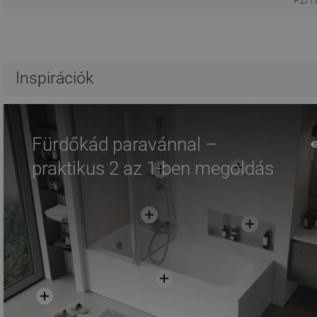
PZH 
Inspirációk
Fürdőkád paravánnal –
praktikus 2 az 1-ben megoldás