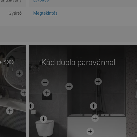
tanúsítvány
Letöltés
Gyártó
Megtekintés
Kád dupla paravánnal
9808