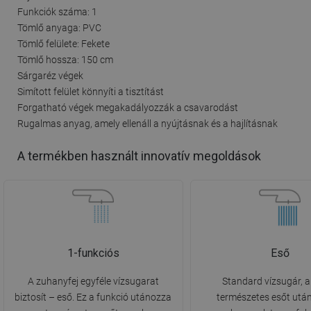
Funkciók száma: 1
Tömlő anyaga: PVC
Tömlő felülete: Fekete
Tömlő hossza: 150 cm
Sárgaréz végek
Simított felület könnyíti a tisztítást
Forgatható végek megakadályozzák a csavarodást
Rugalmas anyag, amely ellenáll a nyújtásnak és a hajlításnak
A termékben használt innovatív megoldások
1-funkciós
Eső
A zuhanyfej egyféle vízsugarat
Standard vízsugár, 
biztosít – eső. Ez a funkció utánozza
természetes esőt utá