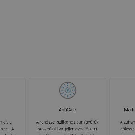
AntiCalc
Mark
amely a
A rendszer szilikonos gumigyűrűk
A zuhan
nozza. A
használatával jellemezhető, ami
dőléssz