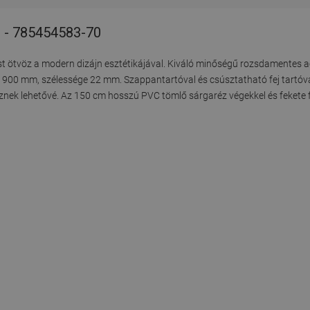
t - 785454583-70
 ötvöz a modern dizájn esztétikájával. Kiváló minőségű rozsdamentes ac
ga 900 mm, szélessége 22 mm. Szappantartóval és csúsztatható fej tartóval
sznek lehetővé. Az 150 cm hosszú PVC tömlő sárgaréz végekkel és fekete fe