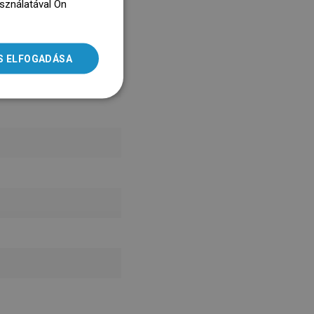
asználatával Ön
ENGLISH
dz się więcej
SLOVAK
S ELFOGADÁSA
LITHUANIAN
ROMANIAN
HUNGARIAN
FRENCH
ITALIAN
SPANISH
UKRAINIAN
BULGARIAN
ESTONIAN
DUTCH
LATVIAN