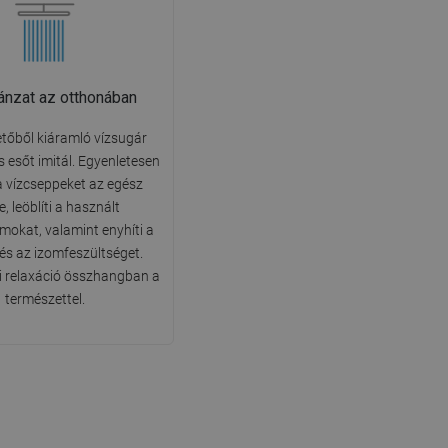
ánzat az otthonában
tőből kiáramló vízsugár
 esőt imitál. Egyenletesen
 a vízcseppeket az egész
e, leöblíti a használt
okat, valamint enyhíti a
 és az izomfeszültséget.
 relaxáció összhangban a
természettel.