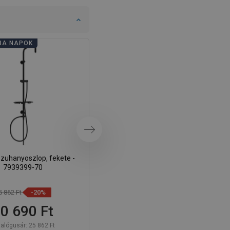
DANISH
SWEDISH
BA NAPOK
FÜRDŐSZOBA NAPOK
FINNISH
PORTUGUESE
CROATIAN
GREEK
SLOVENIAN
Következő
zuhanyoszlop, fekete -
Mexen Q zuhanyoszlop, fekete -
7939399-70
79395-70
5 862 Ft
-20%
24 612 Ft
-20%
0 690 Ft
19 690 Ft
talógusár:
25 862 Ft
Katalógusár:
24 612 Ft