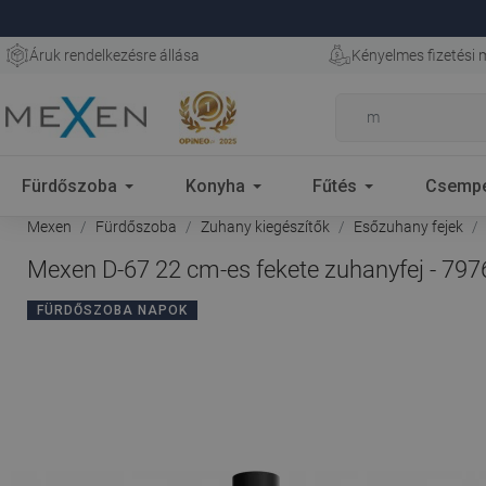
Áruk rendelkezésre állása
Kényelmes fizetési
Fürdőszoba
Konyha
Fűtés
Csemp
Mexen
Fürdőszoba
Zuhany kiegészítők
Esőzuhany fejek
Mexen D-67 22 cm-es fekete zuhanyfej - 797
FÜRDŐSZOBA NAPOK