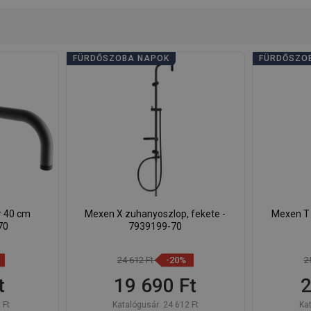
FÜRDŐSZOBA NAPOK
FÜRDŐSZO
r 40 cm
Mexen X zuhanyoszlop, fekete -
Mexen T 
70
7939199-70
24 612 Ft
-20%
2
t
19 690 Ft
2
 Ft
Katalógusár:
24 612 Ft
Ka