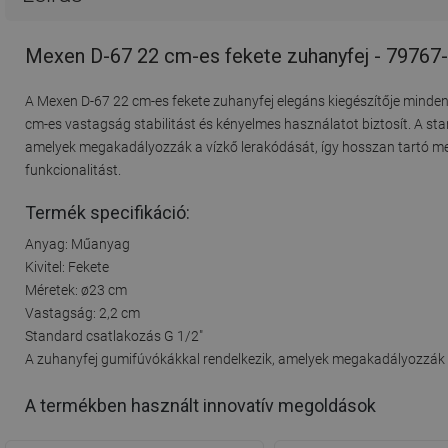
Mexen D-67 22 cm-es fekete zuhanyfej - 79767
A Mexen D-67 22 cm-es fekete zuhanyfej elegáns kiegészítője minden
cm-es vastagság stabilitást és kényelmes használatot biztosít. A sta
amelyek megakadályozzák a vízkő lerakódását, így hosszan tartó megb
funkcionalitást.
Termék specifikáció:
Anyag: Műanyag
Kivitel: Fekete
Méretek: ø23 cm
Vastagság: 2,2 cm
Standard csatlakozás G 1/2"
A zuhanyfej gumifúvókákkal rendelkezik, amelyek megakadályozzák 
A termékben használt innovatív megoldások