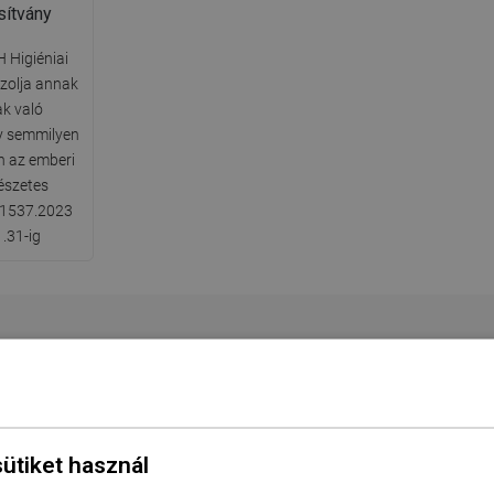
sítvány
 Higiéniai
azolja annak
k való
gy semmilyen
 az emberi
észetes
.1537.2023
.31-ig
Sorozat
D-67
szabb oldal
23 cm
sütiket használ
idebb oldal
23 cm