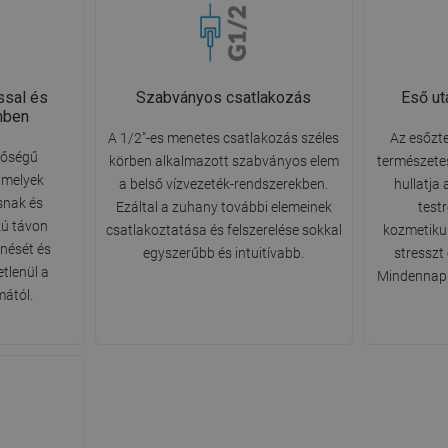
ssal és
Szabványos csatlakozás
Eső ut
mben
A 1/2"-es menetes csatlakozás széles
Az esőzte
nőségű
körben alkalmazott szabványos elem
természetes
amelyek
a belső vízvezeték-rendszerekben.
hullatja
snak és
Ezáltal a zuhany további elemeinek
testr
zú távon
csatlakoztatása és felszerelése sokkal
kozmetikum
nését és
egyszerűbb és intuitívabb.
stresszt
etlenül a
Mindennapi
mától.