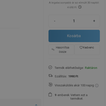
A legalacsonyabb ár az elmúlt 30 naptól:
4 690 Ft
-
+
Kosárba
favorite_border
Hasonlítsa
Kedvenc
össze
Termék elérhetősége:
Raktáron
Szállítás:
1990 Ft
Visszaküldés akár 100 napig
emberek
Vettem ezt a
9
terméket.