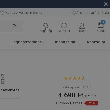
close
Magas vevői vélemények
A legjobb ár/minőség
0
search
Segítség
Kedvenc
Fiókom
Kosár
Legnépszerűbbek
Inspirációk
Kapcsolat
Mexen D-67 22 cm-es fekete
(5)
zuhanyfej - 79767-70
Katalógusár:
5 862 Ft
 csatlakozás
4 690 Ft
(ÁFÁ-val)
Olcsóbb
1 172 Ft
20%