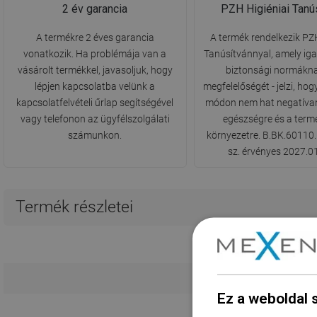
2 év garancia
PZH Higiéniai Tanú
A termékre 2 éves garancia
A termék rendelkezik PZH
vonatkozik. Ha problémája van a
Tanúsítvánnyal, amely ig
vásárolt termékkel, javasoljuk, hogy
biztonsági normákna
lépjen kapcsolatba velünk a
megfelelőségét - jelzi, ho
kapcsolatfelvételi űrlap segítségével
módon nem hat negatívan
vagy telefonon az ügyfélszolgálati
egészségre és a term
számunkon.
környezetre. B.BK.60110
sz. érvényes 2027.01
Termék részletei
Hos
Ez a weboldal 
Röv