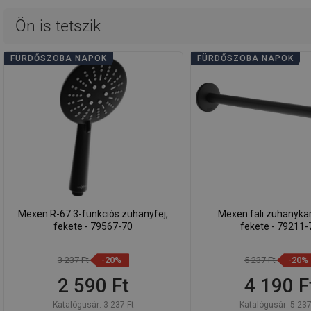
Ön is tetszik
FÜRDŐSZOBA NAPOK
FÜRDŐSZOBA NAPOK
Mexen R-67 3-funkciós zuhanyfej,
Mexen fali zuhanyka
fekete - 79567-70
fekete - 79211-
3 237 Ft
-20%
5 237 Ft
-20%
2 590 Ft
4 190 F
Katalógusár:
3 237 Ft
Katalógusár:
5 237