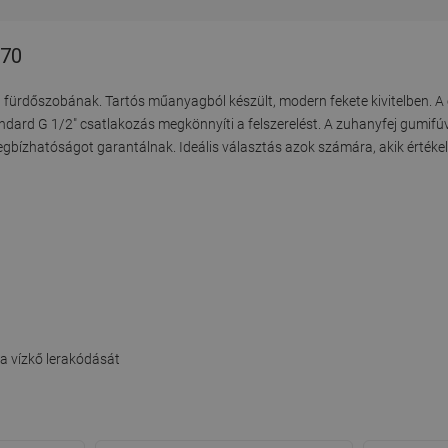
-70
 fürdőszobának. Tartós műanyagból készült, modern fekete kivitelben. A 
ndard G 1/2" csatlakozás megkönnyíti a felszerelést. A zuhanyfej gumifúv
ízhatóságot garantálnak. Ideális választás azok számára, akik értékelik
a vízkő lerakódását