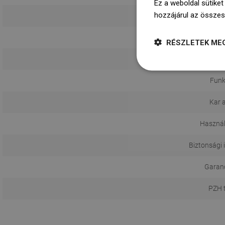
Ez a weboldal sütiket
hozzájárul az összes
RÉSZLETEK ME
Funk
Kar 
Használ
Biztonsági 
Garanci
PZH 