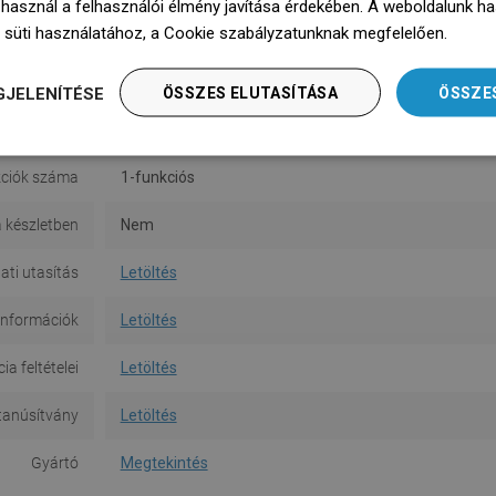
 használ a felhasználói élmény javítása érdekében. A weboldalunk h
 süti használatához, a Cookie szabályzatunknak megfelelően.
Dowie
Szín
Fekete
Anyag
Műanyag
GJELENÍTÉSE
ÖSSZES ELUTASÍTÁSA
ÖSSZE
Alak
Kerek
ciók száma
1-funkciós
a készletben
Nem
ati utasítás
Letöltés
információk
Letöltés
a feltételei
Letöltés
tanúsítvány
Letöltés
Gyártó
Megtekintés