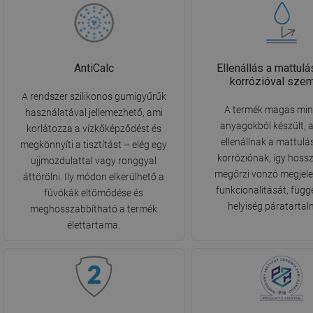
AntiCalc
Ellenállás a mattulá
korrózióval sze
A rendszer szilikonos gumigyűrűk
A termék magas mi
használatával jellemezhető, ami
anyagokból készült, 
korlátozza a vízkőképződést és
ellenállnak a mattulá
megkönnyíti a tisztítást – elég egy
korróziónak, így hoss
ujjmozdulattal vagy ronggyal
megőrzi vonzó megjele
áttörölni. Ily módon elkerülhető a
funkcionalitását, függ
fúvókák eltömődése és
helyiség páratartal
meghosszabbítható a termék
élettartama.