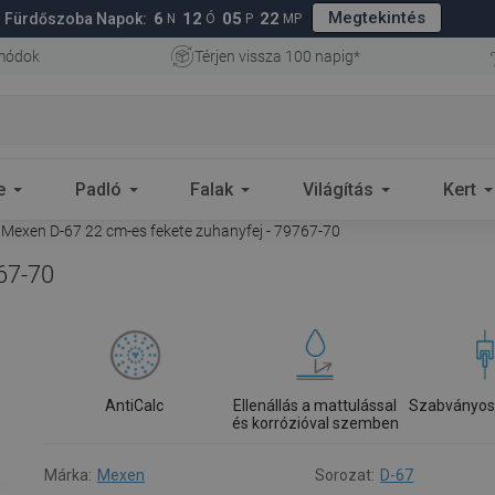
Megtekintés
6
12
05
21
Fürdőszoba Napok:
N
Ó
P
MP
 módok
Térjen vissza 100 napig*
e
Padló
Falak
Világítás
Kert
Mexen D-67 22 cm-es fekete zuhanyfej - 79767-70
67-70
AntiCalc
Ellenállás a mattulással
Szabványos
és korrózióval szemben
Márka:
Mexen
Sorozat:
D-67