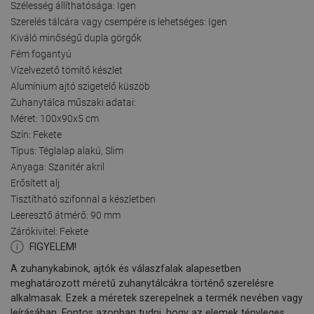
Szélesség állíthatósága: Igen
Szerelés tálcára vagy csempére is lehetséges: Igen
Kiváló minőségű dupla görgők
Fém fogantyú
Vízelvezető tömítő készlet
Alumínium ajtó szigetelő küszöb
Zuhanytálca műszaki adatai:
Méret: 100x90x5 cm
Szín: Fekete
Típus: Téglalap alakú, Slim
Anyaga: Szanitér akril
Erősített alj
Tisztítható szifonnal a készletben
Leeresztő átmérő: 90 mm
Zárókivitel: Fekete
FIGYELEM!
A zuhanykabinok, ajtók és válaszfalak alapesetben
meghatározott méretű zuhanytálcákra történő szerelésre
alkalmasak. Ezek a méretek szerepelnek a termék nevében vagy
leírásában. Fontos azonban tudni, hogy az elemek tényleges