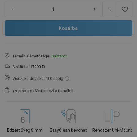
favorite_border
-
+
Kosárba
Termék elérhetősége:
Raktáron
Szállítás:
17990 Ft
Visszaküldés akár 100 napig
emberek
Vettem ezt a terméket.
1
9
Edzett üveg 8 mm
EasyClean bevonat
Rendszer Uni-Mount