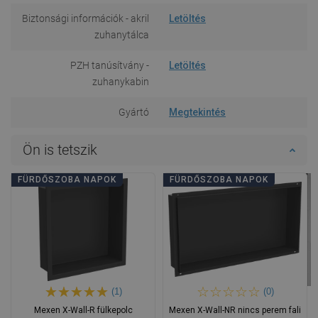
Biztonsági információk - akril
Letöltés
zuhanytálca
PZH tanúsítvány -
Letöltés
zuhanykabin
Gyártó
Megtekintés
Ön is tetszik
FÜRDŐSZOBA NAPOK
FÜRDŐSZOBA NAPOK
(1)
(0)
Mexen X-Wall-R fülkepolc
Mexen X-Wall-NR nincs perem fali