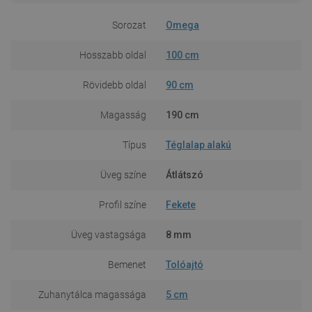
Sorozat
Omega
Hosszabb oldal
100 cm
Rövidebb oldal
90 cm
Magasság
190 cm
Típus
Téglalap alakú
Üveg színe
Átlátszó
Profil színe
Fekete
Üveg vastagsága
8 mm
Bemenet
Tolóajtó
Zuhanytálca magassága
5 cm