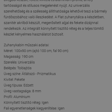
tartósságot és stílusos megjelenést nyújt. Az univerzális
szerelhetőség és a szélesség állíthatósága lehetővé teszi a bármely
fürdőszobához való illeszkedést. A Flat zuhanytálca a készletben,
szanitér akrilból készült, megerősített aljjal és fekete dizájnnal
rendelkezik. Az integrált könnyített tisztító réteg és a teljes tömítő
készlet kényelmes használatot biztosít.
Zuhanykabin műszaki adatai:
Méret: 100x90 cm (ajtó 100 cm, fal 90 cm)
Magasság: 190 cm
Szerelés: Univerzális
Belépés: Tolóajtós
Üveg színe: Átlátszó - Prizmatikus
Kivitel: Fekete
Üveg típusa: Edzett
Üveg vastagsága: 8 mm
Profil: Alumínium
Könnyített tisztító réteg: Igen
Fali egyenetlenségek kiegyenlítése: Igen