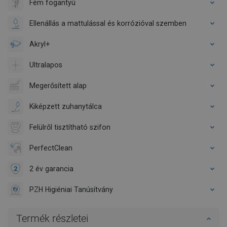
Fém fogantyú
Ellenállás a mattulással és korrózióval szemben
Akryl+
Ultralapos
Megerősített alap
Kiképzett zuhanytálca
Felülről tisztítható szifon
PerfectClean
2 év garancia
PZH Higiéniai Tanúsítvány
Termék részletei