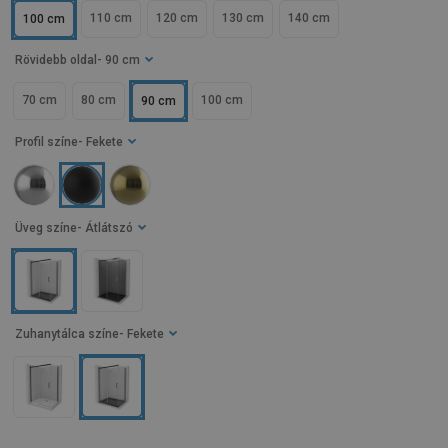
110 cm
120 cm
130 cm
140 cm
100 cm
Rövidebb oldal
- 90 cm
70 cm
80 cm
100 cm
90 cm
Profil színe
- Fekete
Üveg színe
- Átlátszó
Zuhanytálca színe
- Fekete