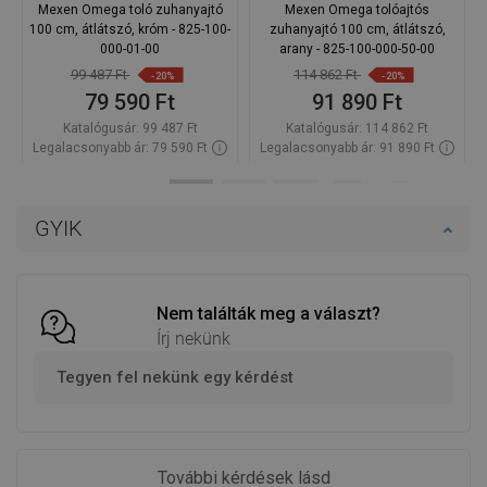
Mexen Omega toló zuhanyajtó
Mexen Omega tolóajtós
100 cm, átlátszó, króm - 825-100-
zuhanyajtó 100 cm, átlátszó,
000-01-00
arany - 825-100-000-50-00
99 487 Ft
114 862 Ft
-20%
-20%
79 590 Ft
91 890 Ft
Katalógusár:
99 487 Ft
Katalógusár:
114 862 Ft
Legalacsonyabb ár: 79 590 Ft
Legalacsonyabb ár: 91 890 Ft
Termék elérhetősége:
Raktáron
Termék elérhetősége:
Raktáron
Kosárba
Kosárba
GYIK
Hasonlítsa
Hasonlítsa
favorite_border
Kedvenc
favorite_border
Kedvenc
össze
össze
Nem találták meg a választ?
Írj nekünk
Tegyen fel nekünk egy kérdést
További kérdések lásd