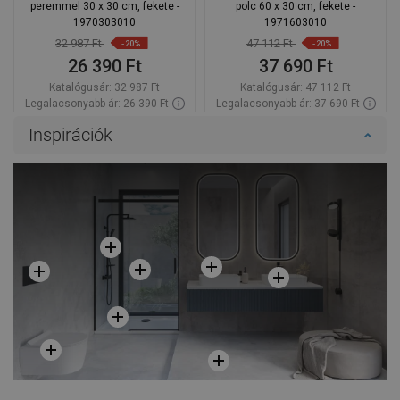
peremmel 30 x 30 cm, fekete -
polc 60 x 30 cm, fekete -
1970303010
1971603010
32 987 Ft
47 112 Ft
-20%
-20%
26 390 Ft
37 690 Ft
Katalógusár:
32 987 Ft
Katalógusár:
47 112 Ft
Legalacsonyabb ár: 26 390 Ft
Legalacsonyabb ár: 37 690 Ft
Termék elérhetősége:
Raktáron
Termék elérhetősége:
Raktáron
Inspirációk
Kosárba
Kosárba
Hasonlítsa
Hasonlítsa
favorite_border
Kedvenc
favorite_border
Kedvenc
össze
össze