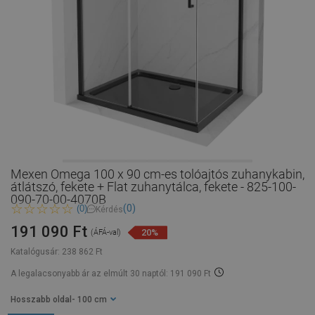
Mexen Omega 100 x 90 cm-es tolóajtós zuhanykabin,
átlátszó, fekete + Flat zuhanytálca, fekete - 825-100-
090-70-00-4070B
(0)
(0)
Kérdés
191 090 Ft
20%
(ÁFÁ-val)
Katalógusár:
238 862 Ft
A legalacsonyabb ár az elmúlt 30 naptól: 191 090 Ft
Hosszabb oldal
- 100 cm