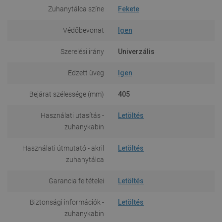
Zuhanytálca színe
Fekete
Védőbevonat
Igen
Szerelési irány
Univerzális
Edzett üveg
Igen
Bejárat szélessége (mm)
405
Használati utasítás -
Letöltés
zuhanykabin
Használati útmutató - akril
Letöltés
zuhanytálca
Garancia feltételei
Letöltés
Biztonsági információk -
Letöltés
zuhanykabin