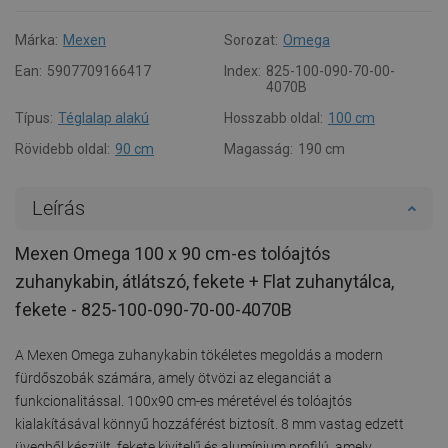
Márka:
Mexen
Sorozat:
Omega
Ean:
5907709166417
Index:
825-100-090-70-00-
4070B
Típus:
Téglalap alakú
Hosszabb oldal:
100 cm
Rövidebb oldal:
90 cm
Magasság:
190 cm
Leírás
Mexen Omega 100 x 90 cm-es tolóajtós
zuhanykabin, átlátszó, fekete + Flat zuhanytálca,
fekete - 825-100-090-70-00-4070B
A Mexen Omega zuhanykabin tökéletes megoldás a modern
fürdőszobák számára, amely ötvözi az eleganciát a
funkcionalitással. 100x90 cm-es méretével és tolóajtós
kialakításával könnyű hozzáférést biztosít. 8 mm vastag edzett
üvegből készült, fekete kivitelű és alumínium profilú, amely