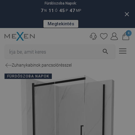
Fürdőszoba Napok:
7
11
45
46
N
Ó
P
MP
close
Megtekintés
0
search
Zuhanykabinok pancsolórésszel
FÜRDŐSZOBA NAPOK