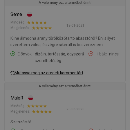
A vélemény ezt a terméket érinti
Seme
Minőség:
13-01-2021
Megjelenés:
Ki ne álmodna arany törölközőtartó akasztóról? Én is ilyet
szerettem volna, és végre sikerült is beszereznem.
Előnyök
dizájn, tartósság, egyszerű
Hibák
nincs.
szerelhetőség.
Mutassa meg az eredeti kommentárt
A vélemény ezt a terméket érinti
MaleR
Minőség:
23-08-2020
Megjelenés:
Szenzáció!