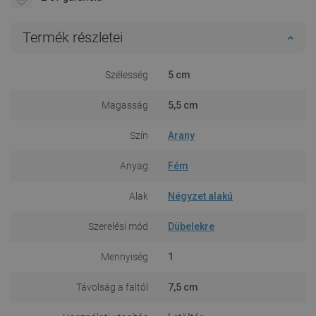
Termék részletei
Szélesség
5 cm
Magasság
5,5 cm
Szín
Arany
Anyag
Fém
Alak
Négyzet alakú
Szerelési mód
Dübelekre
Mennyiség
1
Távolság a faltól
7,5 cm