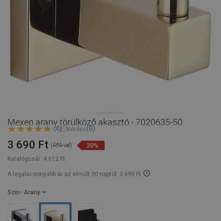
Mexen arany törülköző akasztó - 7020635-50
(0)
(4)
Kérdés
3 690 Ft
20%
(ÁFÁ-val)
Katalógusár:
4 612 Ft
A legalacsonyabb ár az elmúlt 30 naptól: 3 690 Ft
Szín
- Arany