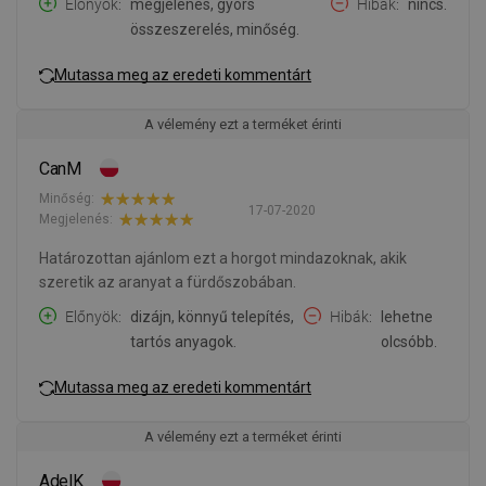
Előnyök
megjelenés, gyors
Hibák
nincs.
összeszerelés, minőség.
Mutassa meg az eredeti kommentárt
A vélemény ezt a terméket érinti
CanM
Minőség:
17-07-2020
Megjelenés:
Határozottan ajánlom ezt a horgot mindazoknak, akik
szeretik az aranyat a fürdőszobában.
Előnyök
dizájn, könnyű telepítés,
Hibák
lehetne
tartós anyagok.
olcsóbb.
Mutassa meg az eredeti kommentárt
A vélemény ezt a terméket érinti
AdelK