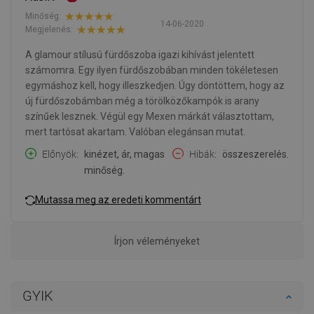
Minőség:
14-06-2020
Megjelenés:
A glamour stílusú fürdőszoba igazi kihívást jelentett
számomra. Egy ilyen fürdőszobában minden tökéletesen
egymáshoz kell, hogy illeszkedjen. Úgy döntöttem, hogy az
új fürdőszobámban még a törölközőkampók is arany
színűek lesznek. Végül egy Mexen márkát választottam,
mert tartósat akartam. Valóban elegánsan mutat.
Előnyök
kinézet, ár, magas
Hibák
összeszerelés.
minőség.
Mutassa meg az eredeti kommentárt
Írjon véleményeket
GYIK