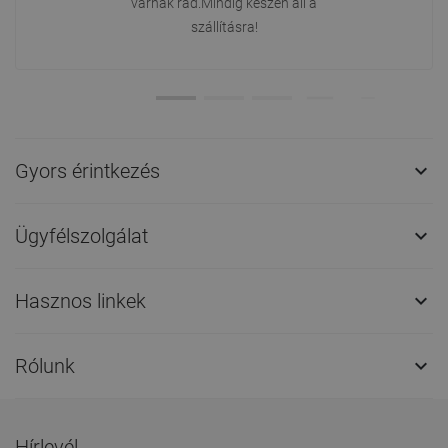
várnak rád.Mindig készen áll a
szállításra!
Gyors érintkezés

Ügyfélszolgálat

Hasznos linkek

Rólunk

Hírlevél