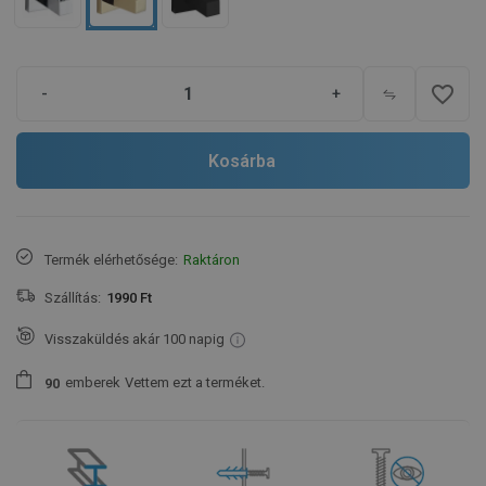
favorite_border
-
+
Kosárba
Termék elérhetősége:
Raktáron
Szállítás:
1990 Ft
Visszaküldés akár 100 napig
emberek
Vettem ezt a terméket.
9
0