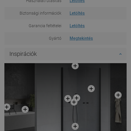
Használati utasítás
Letöltés
Biztonsági információk
Letöltés
Garancia feltételei
Letöltés
Gyártó
Megtekintés
Inspirációk