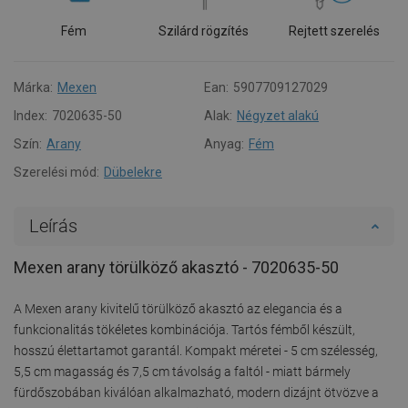
Fém
Szilárd rögzítés
Rejtett szerelés
Márka:
Mexen
Ean:
5907709127029
Index:
7020635-50
Alak:
Négyzet alakú
Szín:
Arany
Anyag:
Fém
Szerelési mód:
Dübelekre
Leírás
Mexen arany törülköző akasztó - 7020635-50
A Mexen arany kivitelű törülköző akasztó az elegancia és a
funkcionalitás tökéletes kombinációja. Tartós fémből készült,
hosszú élettartamot garantál. Kompakt méretei - 5 cm szélesség,
5,5 cm magasság és 7,5 cm távolság a faltól - miatt bármely
fürdőszobában kiválóan alkalmazható, modern dizájnt ötvözve a